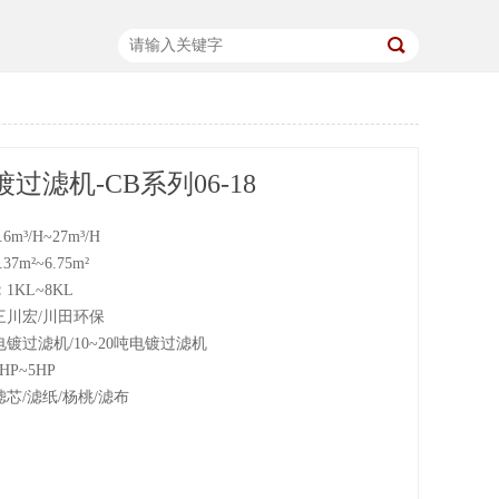
过滤机-CB系列06-18
.6m³/H~27m³/H
.37m²~6.75m²
：
1KL~8KL
三川宏/川田环保
电镀过滤机/10~20吨电镀过滤机
1HP~5HP
滤芯/滤纸/杨桃/滤布