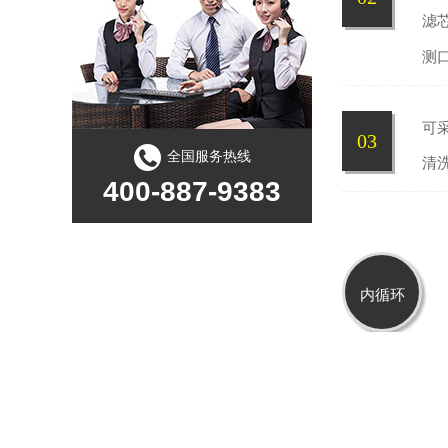
滤
测
可
03
全国服务热线
清
400-887-9383
内循环