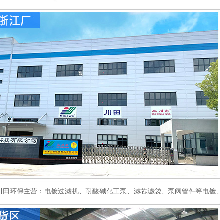
川田环保主营：电镀过滤机、耐酸碱化工泵、滤芯滤袋、泵阀管件等电镀