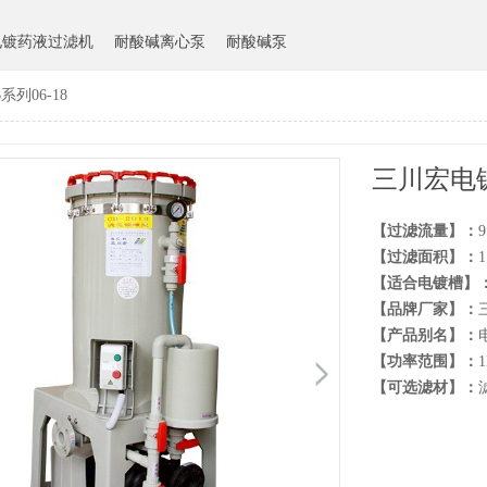
电镀药液过滤机
耐酸碱离心泵
耐酸碱泵
列06-18
三川宏电镀
【过滤流量】：
9
【过滤面积】：
1
【适合电镀槽】
【品牌厂家】：
【产品别名】：
【功率范围】：
【可选滤材】：