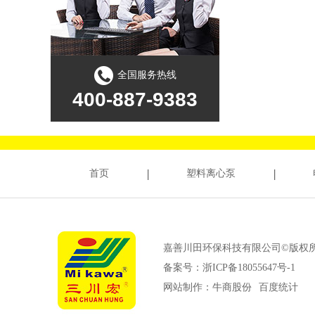
全国服务热线
400-887-9383
首页
塑料离心泵
嘉善川田环保科技有限公司©版权
备案号：
浙ICP备18055647号-1
网站制作：
牛商股份
百度统计