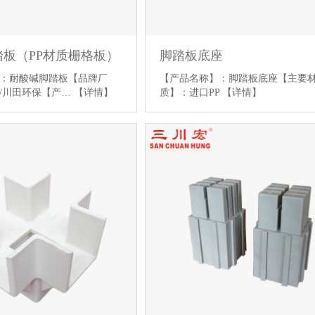
板（PP材质栅格板）
脚踏板底座
：耐酸碱脚踏板【品牌厂
【产品名称】：脚踏板底座【主要
/川田环保【产…
【详情】
质】：进口PP
【详情】