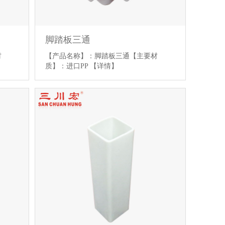
脚踏板三通
材
【产品名称】：脚踏板三通【主要材
质】：进口PP
【详情】