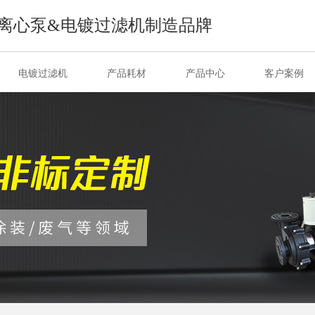
离心泵&电镀过滤机制造品牌
电镀过滤机
产品耗材
产品中心
客户案例