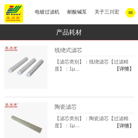
电镀过滤机
耐酸碱泵
关于三川宏
产品耗材
线绕式滤芯
【滤芯类别】：线绕滤芯【过滤精
度】：1μ…
【详情】
陶瓷滤芯
【滤芯类别】：陶瓷滤芯【过滤精
度】：1μ…
【详情】