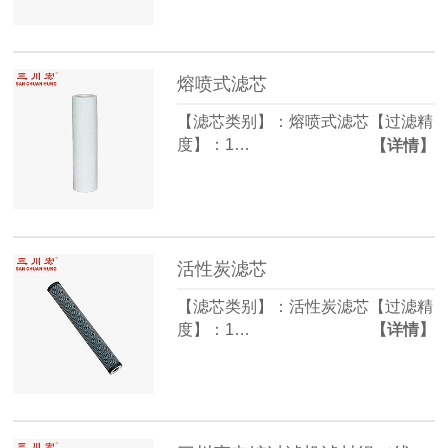
熔喷式滤芯
【滤芯类别】：熔喷式滤芯【过滤精
度】：1…
【详情】
活性炭滤芯
【滤芯类别】：活性炭滤芯【过滤精
度】：1…
【详情】