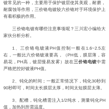
镀常见的一种，主要用于保护镀层使其美观，耐磨，
耐腐蚀等作用，三价铬电镀较六价铬对于环境保护上
有着积极的作用。
三价铬电镀有哪些注意事项呢？三川宏小编给大
家伙分析分析。
1、三价铬电镀液PH值控制一般在1.6~2.5左
右，一般比六价铬镀液要高，（PH低，膜层薄，容
易花，PH高，镀层慢易发雾）故在
三价铬电镀
中需
严格把控好镀液PH值。
2、钝化的时间；一般正常情况下，钝化30秒到
90秒即可，时间太长膜层太厚，时间太短膜层太薄。
3、配槽，钝化槽需注入1/2纯水，测量钝化PH
值，加热到所需温度。