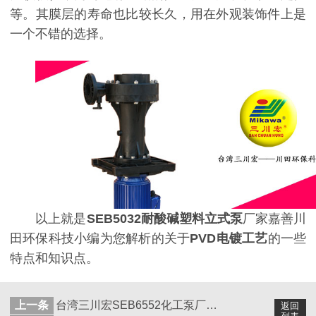
等。其膜层的寿命也比较长久，用在外观装饰件上是
一个不错的选择。
以上就是
SEB5032
耐酸碱
塑料立式泵
厂家嘉善川
田环保科技小编为您解析的关于
PVD电镀工艺
的一些
特点和知识点。
上一条
台湾三川宏SEB6552化工泵厂家为您讲解PVD镀膜的种类和厚度
返回