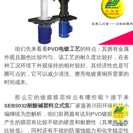
咱们先来看看
PVD电镀工艺
的特点：其拥有金属
外观且颜色比较均匀。该工艺的耐久度比较好，在各
种工况环境下外观保持的相对较好。其经济性也是可
圈可点的，它可以减少清洗、擦亮电镀黄铜所需要的
时间成本。
那么它的镀膜膜层特点有哪些呢？接下来
SEB5032
耐酸碱
塑料立式泵
厂家嘉善川田环保科技小
编继续为您解析，咱们前两篇有说到PVD镀膜技术所
产生的膜层有比较不错的硬度和耐磨性（其摩擦系数
比较低），同时还有不错的防腐蚀能力和化学稳定性