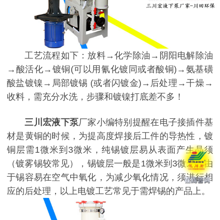
工艺流程如下：放料→化学除油→阴阳电解除油
→酸活化→镀铜(可以用氰化镀同或者酸铜)→氨基磺
酸盐镀镍→局部镀锡 (或者闪镀金)→后处理→干燥→
收料，需充分水洗，步骤和镀镍打底差不多！
三川宏液下泵
厂家小编特别提醒在电子接插件基
材是黄铜的时候，为提高度焊接后工件的导热性，镀
铜层需
1微米到3微米
，纯锡镀层易从表面产生晶须
（镀雾锡较常见），锡镀层一般是1微米到3微米，由
于锡容易在空气中氧化，为减少氧化情况，须进行相
应的后处理，以上电镀工艺常见于需焊锡的产品上。