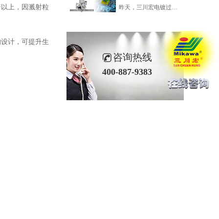
倍以上，因溅射粒
昨天，三川宏电镀过滤机厂家——川田环保科技小编为各位解析了关于硫酸铜电镀PCB面板铜粒的一些问题点。今天，咱们再看一看电镀凹坑和面板发白颜色不均等一些问题的内容。
的设计，可提升生
咨询热线
400-887-9383