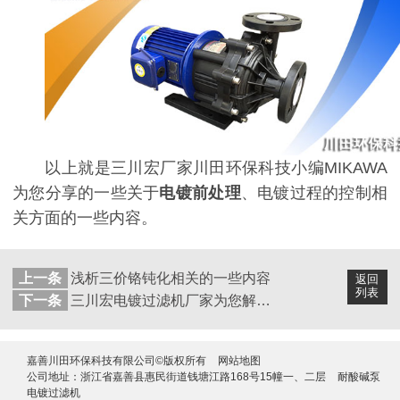
以上就是三川宏厂家川田环保科技小编MIKAWA
为您分享的一些关于
电镀前处理
、电镀过程的控制相
关方面的一些内容。
上一条
浅析三价铬钝化相关的一些内容
返回
列表
下一条
三川宏电镀过滤机厂家为您解析重镍和微孔电镀铬的工艺条件
嘉善川田环保科技有限公司©版权所有
网站地图
公司地址：浙江省嘉善县惠民街道钱塘江路168号15幢一、二层
耐酸碱泵
电镀过滤机