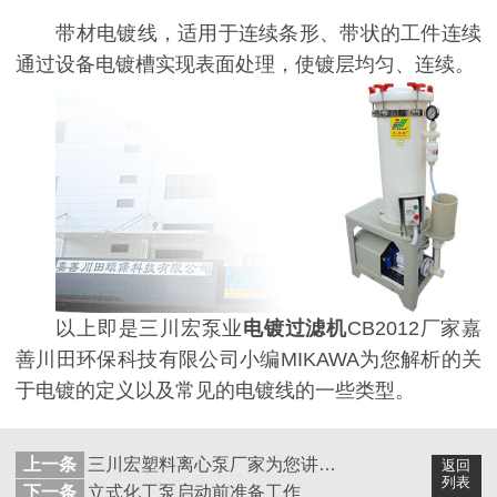
带材电镀线，适用于连续条形、带状的工件连续
通过设备电镀槽实现表面处理，使镀层均匀、连续。
以上即是
三川宏泵业
电镀过滤机
CB2012
厂家嘉
善川田环保科技有限公司小编MIKAWA为您解析的关
于电镀的定义以及常见的电镀线的一些类型。
上一条
三川宏塑料离心泵厂家为您讲解电镀厚度不足的原因
返回
列表
下一条
立式化工泵启动前准备工作