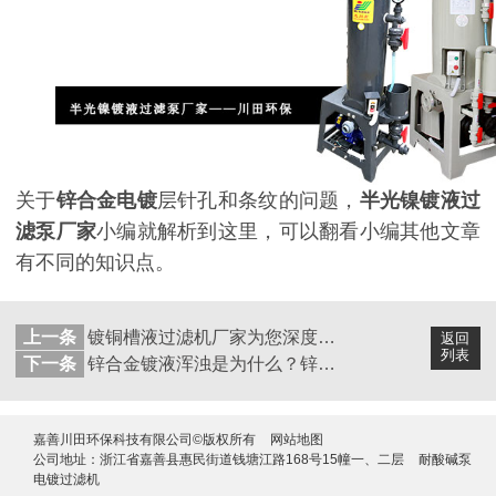
关于
锌合金电镀
层针孔和条纹的问题，
半光镍镀液过
滤
泵厂家
小编就解析到这里，可以翻看小编其他文章
有不同的知识点。
上一条
镀铜槽液过滤机厂家为您深度解析碱性镀锌的生产故障及排除办法！
返回
列表
下一条
锌合金镀液浑浊是为什么？锌合金镀液过滤机厂家为您解析！
嘉善川田环保科技有限公司©版权所有
网站地图
公司地址：浙江省嘉善县惠民街道钱塘江路168号15幢一、二层
耐酸碱泵
电镀过滤机