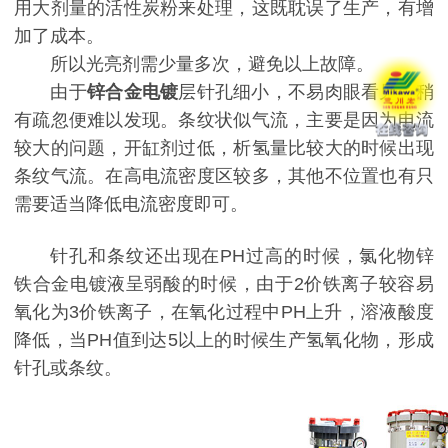
用大剂量的活性炭粉来处理，这既耽误了生产，有增
加了成本。
所以光亮剂需少量多次，避免以上故障。
由于
锌合金电镀
层针孔细小，不易肉眼看见，稍
有疏忽便难以发现。条纹状似气流，主要是因为电流
较大的问题，开缸剂过低，析氢量比较大的时候出现
条纹气流。在高电流密度区较多，其他不位置也有只
需要适当降低电流密度即可。
针孔和条纹还出现在PH过高的时候，氯化物锌
铁合金电镀液呈弱酸的时候，由于2价铁离子较容易
氧化为3价铁离子，在氧化过程中PH上升，溶液酸度
降低，当PH值到达5以上的时候生产氢氧化物，形成
针孔或条纹。