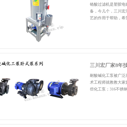
铬酸过滤机是塑胶电
备，今儿个，三川宏
艺的作用于帮助，希
三川宏厂家8年
耐酸碱化工泵被广泛
术工程师就教教大家
些化工泵；316不
等…