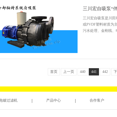
三川宏自吸泵“
三川宏自吸泵是川田
或PVDF塑料材质
污水处理、金刚线、
时…
首页
上一页
440
441
442
电镀过滤机
产品中心
合作客户