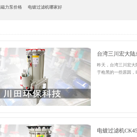
碱磁力泵价格
电镀过滤机哪家好
昨天，台湾三川宏大
于枪黑的一些原因，
电镀过滤机CK4