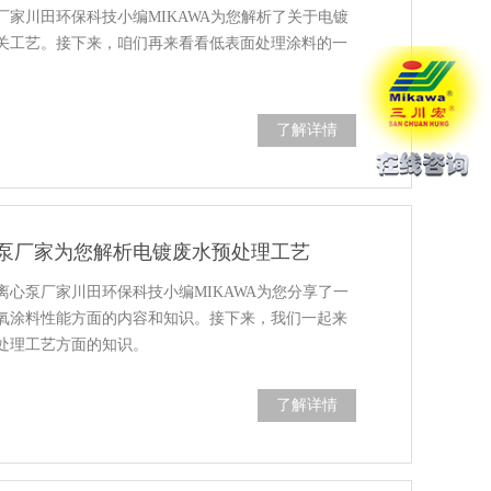
厂家川田环保科技小编MIKAWA为您解析了关于电镀
关工艺。接下来，咱们再来看看低表面处理涂料的一
了解详情
泵厂家为您解析电镀废水预处理工艺
离心泵厂家川田环保科技小编MIKAWA为您分享了一
氧涂料性能方面的内容和知识。接下来，我们一起来
处理工艺方面的知识。
了解详情