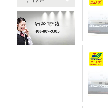
合作客户
咨询热线
400-887-9383