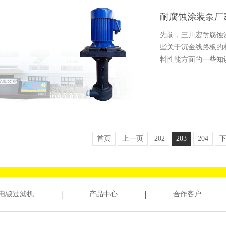
耐腐蚀涂装泵厂
先前，三川宏耐腐蚀
些关于沉金线路板的
料性能方面的一些知
首页
上一页
202
203
204
电镀过滤机
产品中心
合作客户