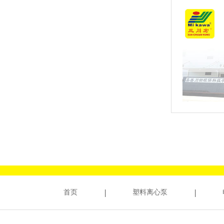
首页
塑料离心泵