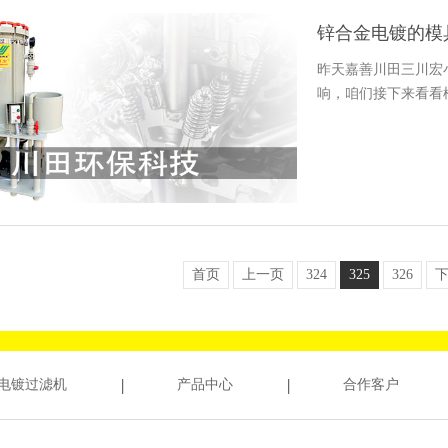
锌合金电镀的模
昨天嘉善川田三川宏
响，咱们接下来看看
首页
上一页
324
325
326
电镀过滤机
产品中心
合作客户