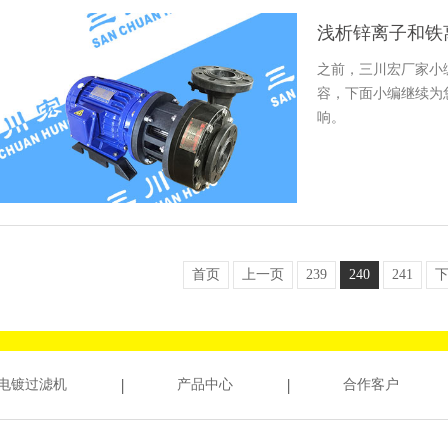
浅析锌离子和铁
之前，三川宏厂家小
容，下面小编继续为
响。
首页
上一页
239
240
241
电镀过滤机
产品中心
合作客户